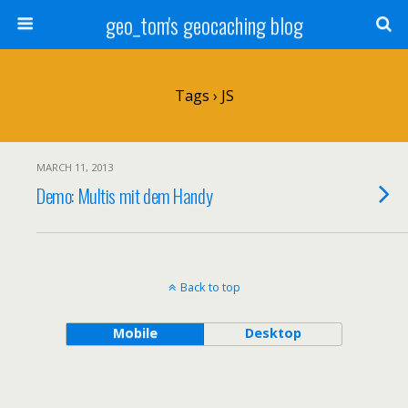
geo_tom's geocaching blog
Tags › JS
MARCH 11, 2013
Demo: Multis mit dem Handy
Back to top
Mobile
Desktop