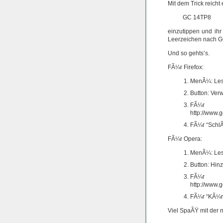
Mit dem Trick reicht
GC 14TP8
einzutippen und ih
Leerzeichen nach G
Und so gehts’s.
FÃ¼r Firefox:
MenÃ¼: Les
Button: Ver
FÃ¼r
http://www
FÃ¼r “SchlÃ
FÃ¼r Opera:
MenÃ¼: Les
Button: Hi
FÃ¼r
http://www
FÃ¼r “KÃ¼rz
Viel SpaÃŸ mit der 