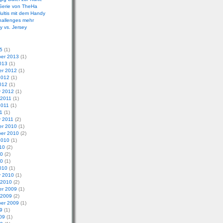
Serie von TheHa
ultis mit dem Handy
hallenges mehr
 vs. Jersey
5
(1)
er 2013
(1)
013
(1)
r 2012
(1)
2012
(1)
012
(1)
y 2012
(1)
 2011
(1)
2011
(1)
11
(1)
y 2011
(2)
r 2010
(1)
er 2010
(2)
2010
(1)
10
(2)
10
(2)
10
(1)
010
(1)
y 2010
(1)
 2010
(2)
r 2009
(1)
 2009
(2)
er 2009
(1)
9
(1)
09
(1)