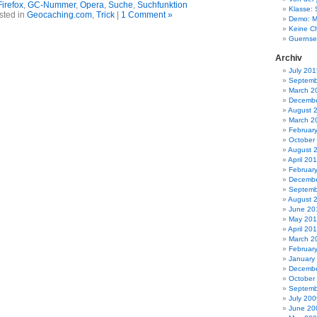
Firefox
,
GC-Nummer
,
Opera
,
Suche
,
Suchfunktion
Klasse: 
sted in
Geocaching.com
,
Trick
|
1 Comment »
Demo: M
Keine C
Guernsey
Archiv
July 201
Septemb
March 2
Decembe
August 
March 2
Februar
October
August 
April 20
Februar
Decembe
Septemb
August 
June 20
May 20
April 20
March 2
Februar
January
Decembe
October
Septemb
July 200
June 20