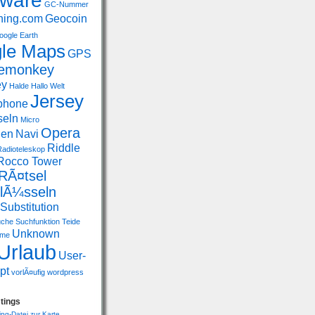
eware
GC-Nummer
hing.com
Geocoin
oogle Earth
le Maps
GPS
emonkey
ey
Halde
Hallo Welt
Jersey
phone
seln
Micro
Opera
gen
Navi
Riddle
Radioteleskop
Rocco Tower
RÃ¤tsel
hlÃ¼sseln
Substitution
uche
Suchfunktion
Teide
Unknown
eme
Urlaub
User-
pt
vorlÃ¤ufig
wordpress
tings
jpg-Datei zur Karte