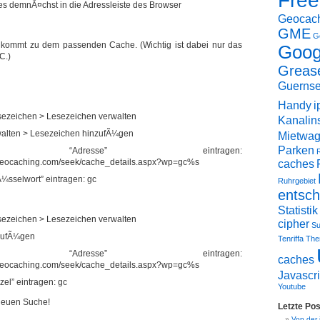
Fre
 es demnÃ¤chst in die Adressleiste des Browser
Geocac
GME
G
r kommt zu dem passenden Cache. (Wichtig ist dabei nur das
Goog
C.)
Greas
Guerns
Handy
i
ezeichen > Lesezeichen verwalten
Kanalin
walten > Lesezeichen hinzufÃ¼gen
Mietwa
Parken
 “Adresse” eintragen:
.geocaching.com/seek/cache_details.aspx?wp=gc%s
caches
¼sselwort” eintragen: gc
Ruhrgebiet
entsc
Statistik
ezeichen > Lesezeichen verwalten
cipher
S
nzufÃ¼gen
Tenriffa
Th
 “Adresse” eintragen:
caches
.geocaching.com/seek/cache_details.aspx?wp=gc%s
Javascri
el” eintragen: gc
Youtube
neuen Suche!
Letzte Pos
Von der 