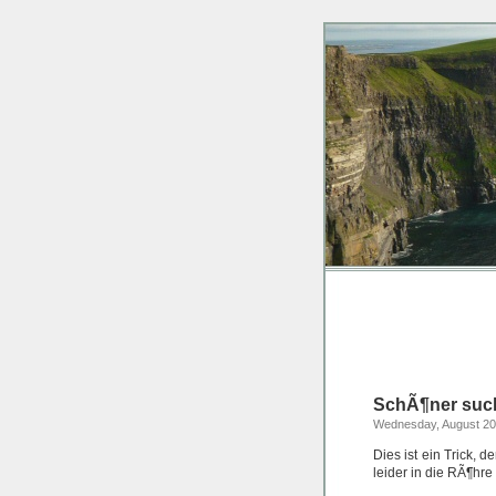
SchÃ¶ner such
Wednesday, August 20
Dies ist ein Trick, 
leider in die RÃ¶hre