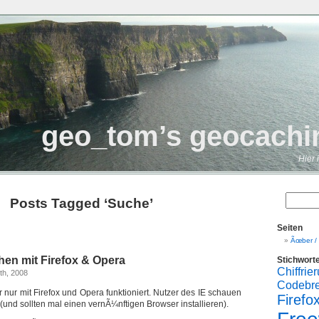
geo_tom’s geocachi
Hier 
Posts Tagged ‘Suche’
Seiten
Ãœber /
en mit Firefox & Opera
Stichwort
Chiffrie
th, 2008
Codebr
der nur mit Firefox und Opera funktioniert. Nutzer des IE schauen
Firefo
 (und sollten mal einen vernÃ¼nftigen Browser installieren).