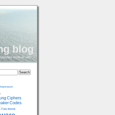
ng blog
irgendwo muss er sein.
 Impressum
e
rung
Ciphers
eaker
Codes
x
Foto theme